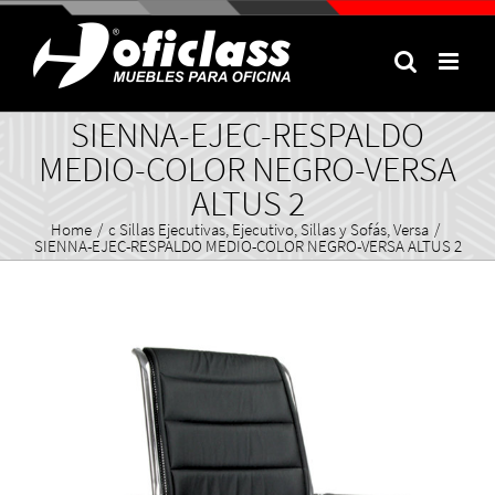
Skip
to
content
SIENNA-EJEC-RESPALDO
MEDIO-COLOR NEGRO-VERSA
ALTUS 2
Home
/
c Sillas Ejecutivas
,
Ejecutivo
,
Sillas y Sofás
,
Versa
/
SIENNA-EJEC-RESPALDO MEDIO-COLOR NEGRO-VERSA ALTUS 2
View
Larger
Image