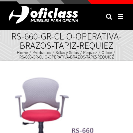
Skip
to
content
RS-660-GR-CLIO-OPERATIVA-
BRAZOS-TAPIZ-REQUIEZ
Home
/
Productos
/
Sillas y Sofás
/
Requiez
/
Office
/
RS-660-GR-CLIO-OPERATIVA-BRAZOS-TAPIZ-REQUIEZ
View
Larger
Image