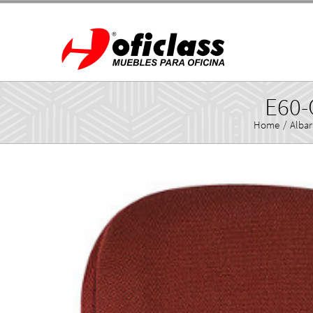
Skip
to
content
E60-
Home
/
Albar
View
Larger
Image